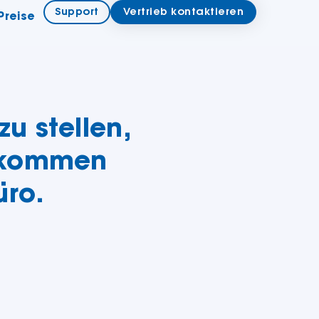
Support
Vertrieb kontaktieren
Preise
u stellen,
fkommen
üro.