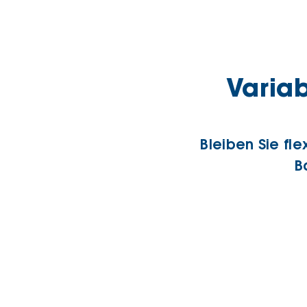
Varia
Bleiben Sie fl
B