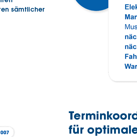
lten
en sämtlicher
Terminkoord
für optimal