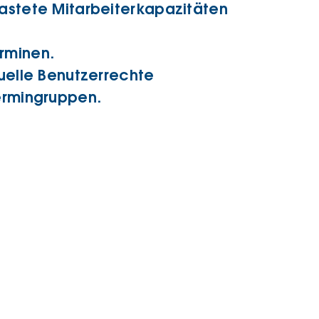
lastete Mitarbeiterkapazitäten
erminen.
duelle Benutzerrechte
Termingruppen.